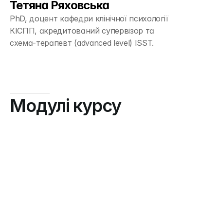
Тетяна Ряховська
PhD, доцент кафедри клінічної психології
КІСПП, акредитований супервізор та
схема-терапевт (advanced level) ISST.
Модулі курсу
1
.
С
х
е
м
и
т
а
б
а
з
о
в
і
п
р
и
н
ц
и
п
и
С
Т
•
п
о
я
в
а
с
х
е
м
у
к
о
н
т
е
к
с
т
і
р
а
н
н
і
х
п
о
т
р
е
б
•
з
в
’
я
з
о
к
с
х
е
м
з
е
м
о
ц
і
я
м
и
,
п
о
в
е
д
і
н
к
о
ю
т
а
с
а
м
о
р
е
г
у
л
я
ц
і
є
ю
•
т
и
п
о
л
о
г
і
я
,
к
р
и
т
е
р
і
ї
т
а
л
о
г
і
к
а
р
о
б
о
т
и
з
і
с
х
е
м
а
м
и