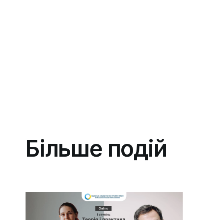
С
т
а
р
т
і
р
о
з
к
л
а
д
1
4
-
1
5
.
0
9
.
2
6
1
9
-
2
0
.
1
0
.
2
6
1
6
-
1
7
.
1
1
.
2
6
1
8
-
1
9
.
0
1
.
2
7
1
5
-
1
6
.
0
2
.
2
7
Більше подій