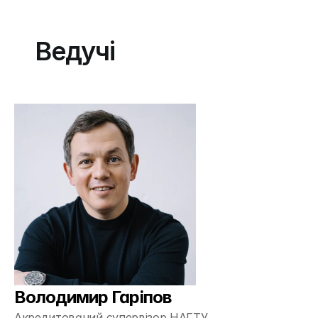
Ведучі
Володимир Гаріпов
Акредитований супервізор НАГТУ,