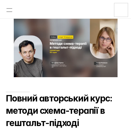
Головна
Кваліфікація
Послуги
Про мене
Події
Контакти
Повний авторський курс: 
EN
методи схема-терапії в 
гештальт-підході